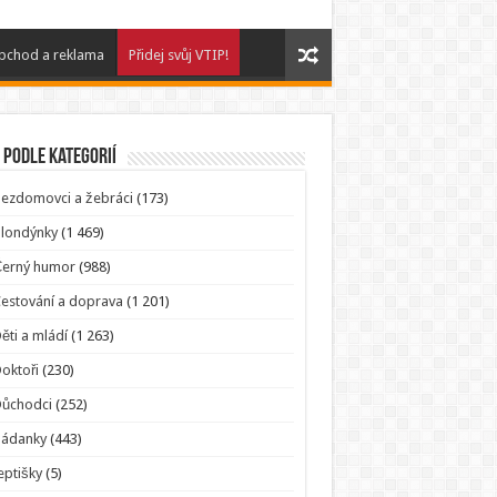
bchod a reklama
Přidej svůj VTIP!
 podle kategorií
ezdomovci a žebráci
(173)
londýnky
(1 469)
Černý humor
(988)
estování a doprava
(1 201)
ěti a mládí
(1 263)
oktoři
(230)
Důchodci
(252)
Hádanky
(443)
eptišky
(5)