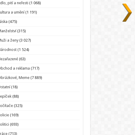
ídlo, pití a neřesti
(1 068)
ultura a umění
(1 191)
áska
(475)
anželství
(315)
uži a ženy
(3 027)
Národnost
(1 524)
Nezařazené
(63)
bchod a reklama
(717)
Obrázkové, Meme
(7 889)
statní
(18)
epíček
(88)
očítače
(325)
olicie
(169)
olitici
(693)
ráce
(713)