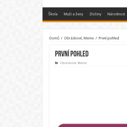
Škola
Muži a ženy
Zločiny
Národnost
Domů
/
Obrázkové, Meme
/
První pohled
První pohled
Obrázkové, Meme