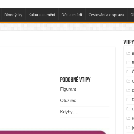
Blondýnky
Kultura a umění
Děti a mládí
Cestování a doprava
O
Vtipy
B
B
Podobné vtipy
C
Figurant
D
D
Otužilec
Kdyby….
J