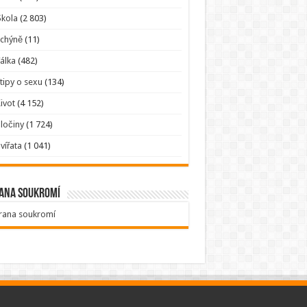
kola
(2 803)
Tchýně
(11)
álka
(482)
tipy o sexu
(134)
ivot
(4 152)
ločiny
(1 724)
vířata
(1 041)
ana soukromí
rana soukromí