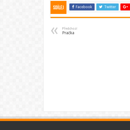
Facebook
Twitter
Sdílej
Předchozí
Pračka