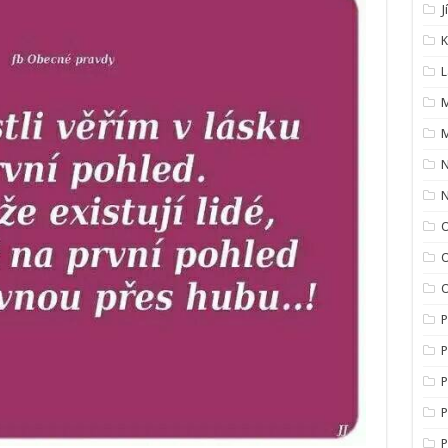
J
K
L
M
M
O
O
P
P
P
P
P