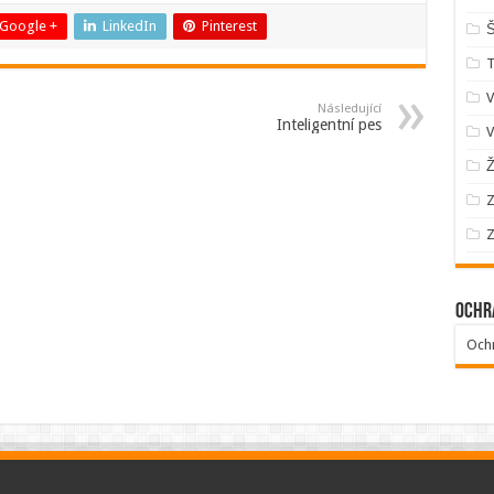
Google +
LinkedIn
Pinterest
Š
V
Následující
Inteligentní pes
V
Ž
Z
Z
Ochr
Och