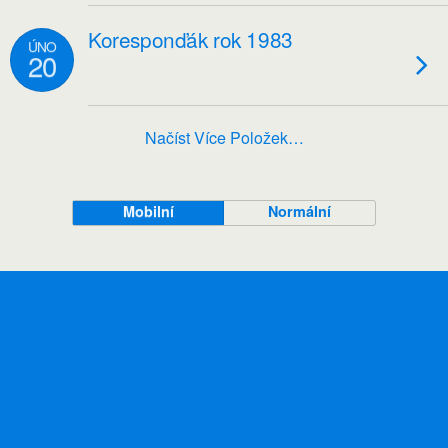
Koresponďák rok 1983
ÚNO
20
Načíst Více Položek…
Mobilní
Normální