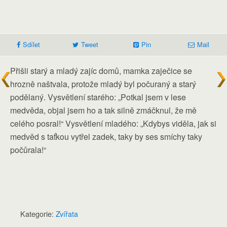
Sdílet
Tweet
Pin
Mail
Přišli starý a mladý zajíc domů, mamka zaječice se
hrozně naštvala, protože mladý byl počuraný a starý
podělaný. Vysvětlení starého: „Potkal jsem v lese
medvěda, objal jsem ho a tak silně zmáčknul, že mě
celého posral!“ Vysvětlení mladého: „Kdybys viděla, jak si
medvěd s taťkou vytřel zadek, taky by ses smíchy taky
počůrala!“
Kategorie:
Zvířata