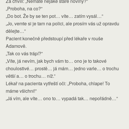
Za chvíli: „Nemáte nějaké staré noviny?”
„Proboha, na co?”
„Do bot. Že by se ten pot… víte… zatím vysál…”
„Jo, vemte si je tam na polici, ale prosím vás už opravdu
dělejte…”
Pacient konečně předstoupí před lékaře v rouše
Adamově.
„Tak co vás trápí?”
„Víte, já nevím, jak bych vám to… ono je to takové
choulostivé… prostě… já mám… jedno varle… o trochu
větší a… o trochu… níž.”
Lékař na pacienta vytřeští oči: „Proboha, chlape! To
máme všichni!”
„Já vím, ale víte… ono to… vypadá tak… nepořádně…”