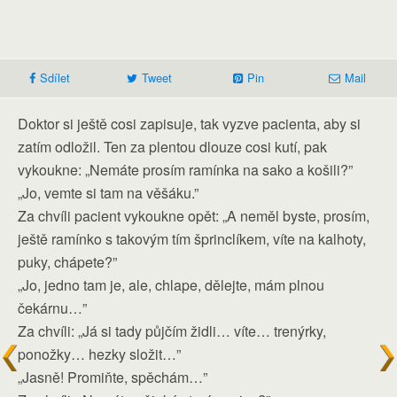
Sdílet
Tweet
Pin
Mail
Doktor si ještě cosi zapisuje, tak vyzve pacienta, aby si
zatím odložil. Ten za plentou dlouze cosi kutí, pak
vykoukne: „Nemáte prosím ramínka na sako a košili?”
„Jo, vemte si tam na věšáku.”
Za chvíli pacient vykoukne opět: „A neměl byste, prosím,
ještě ramínko s takovým tím šprinclíkem, víte na kalhoty,
puky, chápete?”
„Jo, jedno tam je, ale, chlape, dělejte, mám plnou
čekárnu…”
Za chvíli: „Já si tady půjčím židli… víte… trenýrky,
ponožky… hezky složit…”
„Jasně! Promiňte, spěchám…”