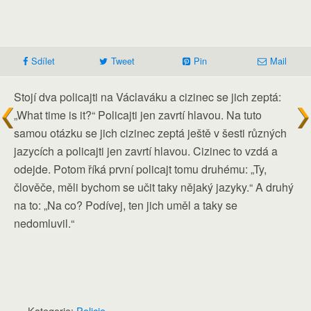
Sdílet
Tweet
Pin
Mail
Stojí dva policajti na Václaváku a cizinec se jich zeptá:
„What time is it?“ Policajti jen zavrtí hlavou. Na tuto
samou otázku se jich cizinec zeptá ještě v šesti různých
jazycích a policajti jen zavrtí hlavou. Cizinec to vzdá a
odejde. Potom říká první policajt tomu druhému: „Ty,
člověče, měli bychom se učit taky nějaký jazyky.“ A druhý
na to: „Na co? Podívej, ten jich uměl a taky se
nedomluvil.“
Kategorie:
Policie