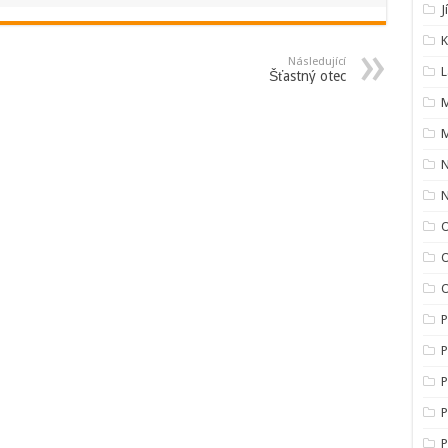
J
K
Následující
L
Šťastný otec
M
M
O
O
P
P
P
P
P