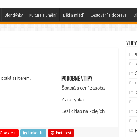
Blondýnky
Kultura a umění
Děti a mládí
Cestování a doprava
O
Vtipy
B
B
Podobné vtipy
potká s Hitlerem.
C
Špatná slovní zásoba
D
Zlatá rybka
D
Leží chlap na kolejích
J
Google +
LinkedIn
Pinterest