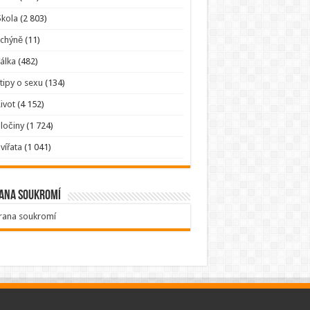
kola
(2 803)
Tchýně
(11)
álka
(482)
tipy o sexu
(134)
ivot
(4 152)
ločiny
(1 724)
vířata
(1 041)
ana soukromí
rana soukromí