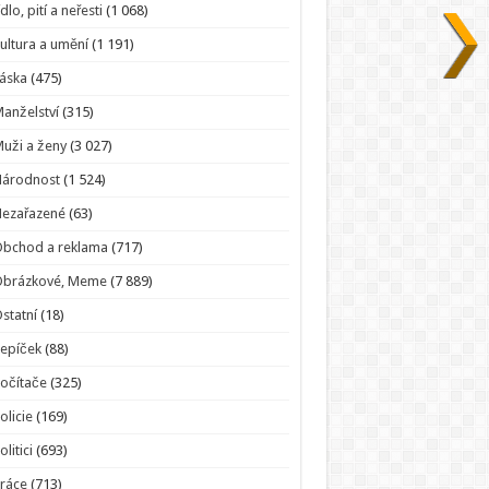
ídlo, pití a neřesti
(1 068)
ultura a umění
(1 191)
áska
(475)
anželství
(315)
uži a ženy
(3 027)
Národnost
(1 524)
Nezařazené
(63)
bchod a reklama
(717)
Obrázkové, Meme
(7 889)
statní
(18)
epíček
(88)
očítače
(325)
olicie
(169)
olitici
(693)
ráce
(713)