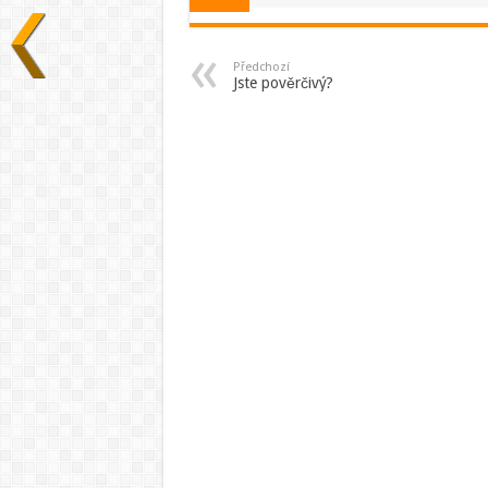
Předchozí
Jste pověrčivý?