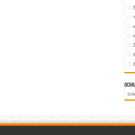
Š
V
V
Ž
Z
Z
Ochr
Och