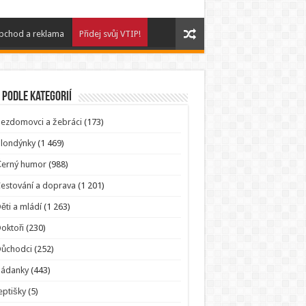
bchod a reklama
Přidej svůj VTIP!
 podle kategorií
ezdomovci a žebráci
(173)
londýnky
(1 469)
Černý humor
(988)
estování a doprava
(1 201)
ěti a mládí
(1 263)
oktoři
(230)
Důchodci
(252)
Hádanky
(443)
eptišky
(5)