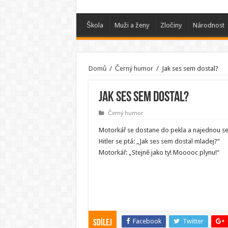
Škola
Muži a ženy
Zločiny
Národnost
Domů
/
Černý humor
/
Jak ses sem dostal?
Jak ses sem dostal?
Černý humor
Motorkář se dostane do pekla a najednou se 
Hitler se ptá: „Jak ses sem dostal mladej?“
Motorkář: „Stejně jako ty! Mooooc plynu!“
Facebook
Twitter
Sdílej