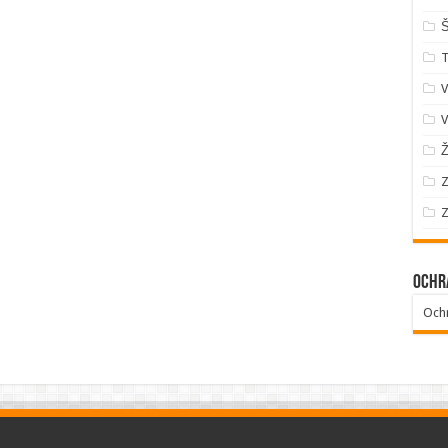
Š
V
V
Ž
Z
Z
Ochr
Och