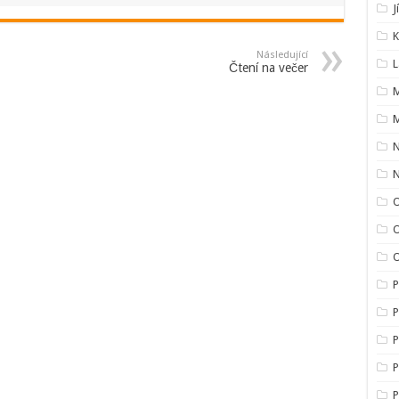
J
K
Následující
L
Čtení na večer
M
M
O
O
P
P
P
P
P