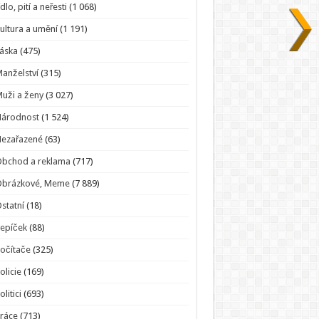
ídlo, pití a neřesti
(1 068)
ultura a umění
(1 191)
áska
(475)
anželství
(315)
uži a ženy
(3 027)
Národnost
(1 524)
Nezařazené
(63)
bchod a reklama
(717)
Obrázkové, Meme
(7 889)
statní
(18)
epíček
(88)
očítače
(325)
olicie
(169)
olitici
(693)
ráce
(713)