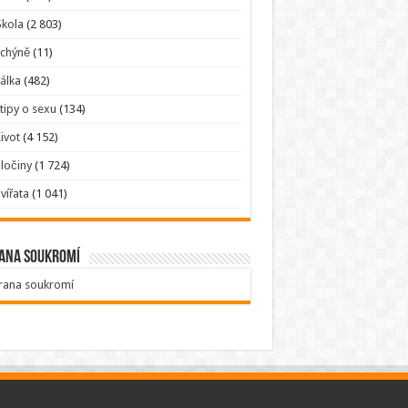
kola
(2 803)
Tchýně
(11)
álka
(482)
tipy o sexu
(134)
ivot
(4 152)
ločiny
(1 724)
vířata
(1 041)
ana soukromí
rana soukromí