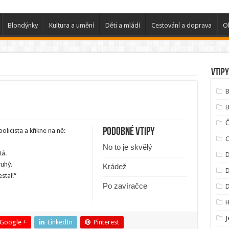
Blondýnky
Kultura a umění
Děti a mládí
Cestování a doprava
O
Vtipy
B
B
Podobné vtipy
olicista a křikne na ně:
C
No to je skvělý
tá.
D
ruhý.
Krádež
D
stal!“
Po zavíračce
J
Google +
LinkedIn
Pinterest