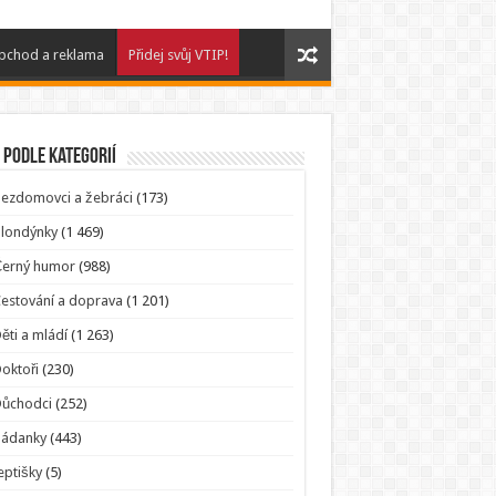
bchod a reklama
Přidej svůj VTIP!
 podle kategorií
ezdomovci a žebráci
(173)
londýnky
(1 469)
Černý humor
(988)
estování a doprava
(1 201)
ěti a mládí
(1 263)
oktoři
(230)
Důchodci
(252)
Hádanky
(443)
eptišky
(5)