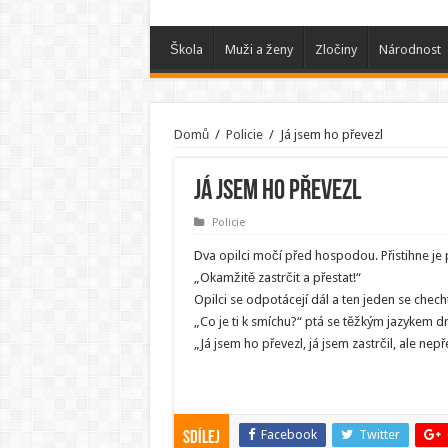
Škola
Muži a ženy
Zločiny
Národnost
Domů
/
Policie
/
Já jsem ho převezl
Já jsem ho převezl
Policie
Dva opilci močí před hospodou. Přistihne je p
„Okamžitě zastrčit a přestat!“
Opilci se odpotácejí dál a ten jeden se chech
„Co je ti k smíchu?“ ptá se těžkým jazykem d
„Já jsem ho převezl, já jsem zastrčil, ale nepře
Facebook
Twitter
Sdílej