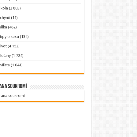
kola
(2 803)
Tchýně
(11)
álka
(482)
tipy o sexu
(134)
ivot
(4 152)
ločiny
(1 724)
vířata
(1 041)
ana soukromí
rana soukromí