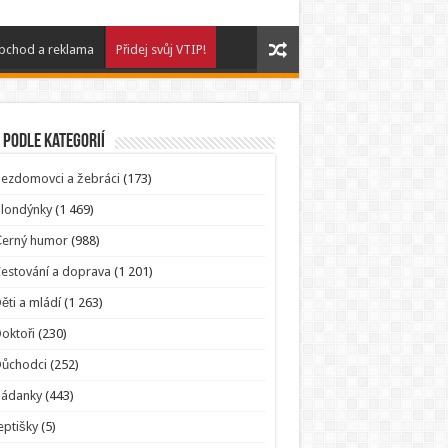
bchod a reklama
Přidej svůj VTIP!
 podle kategorií
ezdomovci a žebráci
(173)
londýnky
(1 469)
Černý humor
(988)
estování a doprava
(1 201)
ěti a mládí
(1 263)
oktoři
(230)
Důchodci
(252)
Hádanky
(443)
eptišky
(5)