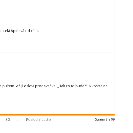
Je celá špinavá od cínu.
 za pultem. Až ji osloví prodavačka: „Tak co to bude?“ A kostra na
“
30
...
Poslední Last »
Strana 2 z 99