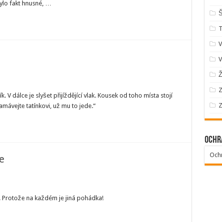
ylo fakt hnusné, …
Š
V
V
Ž
Z
k. V dálce je slyšet přijíždějící vlak. Kousek od toho místa stojí
Z
amávejte tatínkovi, už mu to jede.“
Ochr
Och
e
 . Protože na každém je jiná pohádka!