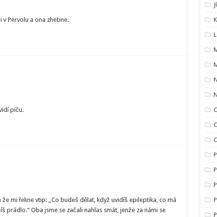
J
i v Pervolu a ona zhebne.
K
L
M
M
idí píču.
O
O
P
P
P
že mi řekne vtip: „Co budeš dělat, když uvidíš epileptika, co má
P
díš prádlo.“ Oba jsme se začali nahlas smát, jenže za námi se
P