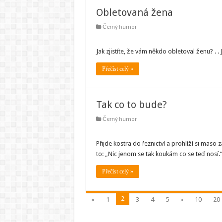
Obletovaná žena
Černý humor
Jak zjistíte, že vám někdo obletoval ženu? . . 
Přečíst celý »
Tak co to bude?
Černý humor
Přijde kostra do řeznictví a prohlíží si maso
to: „Nic jenom se tak koukám co se teď nosí.
Přečíst celý »
2
«
1
3
4
5
»
10
20