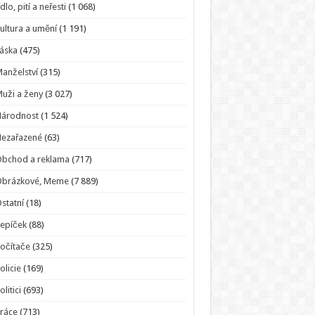
ídlo, pití a neřesti
(1 068)
ultura a umění
(1 191)
áska
(475)
anželství
(315)
uži a ženy
(3 027)
Národnost
(1 524)
Nezařazené
(63)
bchod a reklama
(717)
Obrázkové, Meme
(7 889)
statní
(18)
epíček
(88)
očítače
(325)
olicie
(169)
olitici
(693)
ráce
(713)