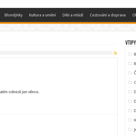
Blondýnky
Kultura a umění
Děti a mládí
Cestování a doprava
O
Vtipy
B
B
C
atím odnesli jen věnce.
D
D
J