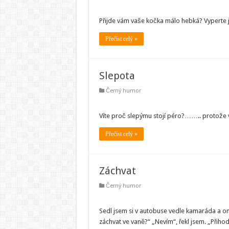
Přijde vám vaše kočka málo hebká? Vyperte j
Přečíst celý »
Slepota
Černý humor
Víte proč slepýmu stojí péro?…….. protože v
Přečíst celý »
Záchvat
Černý humor
Sedl jsem si v autobuse vedle kamaráda a on 
záchvat ve vaně?“ „Nevím“, řekl jsem. „Přiho