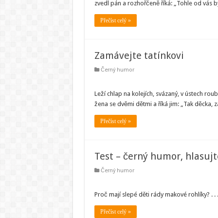
zvedl pán a rozhořčeně říká: „Tohle od vás b
Přečíst celý »
Zamávejte tatínkovi
Černý humor
Leží chlap na kolejích, svázaný, v ústech roubí
žena se dvěmi dětmi a říká jim: „Tak děcka, z
Přečíst celý »
Test – černý humor, hlasujt
Černý humor
Proč mají slepé děti rády makové rohlíky? . .
Přečíst celý »