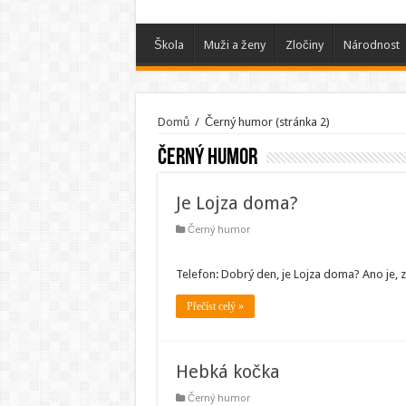
Škola
Muži a ženy
Zločiny
Národnost
Domů
/
Černý humor
(stránka 2)
Černý humor
Je Lojza doma?
Černý humor
Telefon: Dobrý den, je Lojza doma? Ano je, z
Přečíst celý »
Hebká kočka
Černý humor