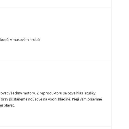
ž skončí v masovém hrobě
ovat všechny motory. Z reproduktoru se ozve hlas letušky:
, brzy přistaneme nouzově na vodní hladině. Přeji vám příjemné
mí plavat.