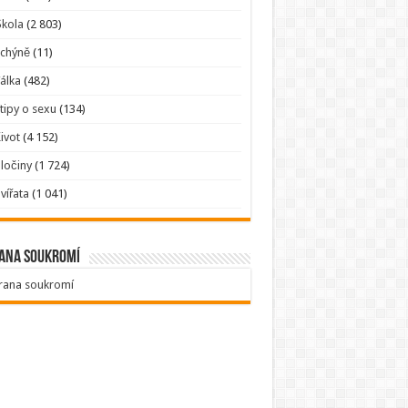
kola
(2 803)
Tchýně
(11)
álka
(482)
tipy o sexu
(134)
ivot
(4 152)
ločiny
(1 724)
vířata
(1 041)
ana soukromí
rana soukromí