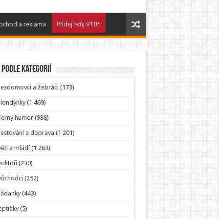
bchod a reklama
Přidej svůj VTIP!
 podle kategorií
ezdomovci a žebráci
(173)
londýnky
(1 469)
Černý humor
(988)
estování a doprava
(1 201)
ěti a mládí
(1 263)
oktoři
(230)
Důchodci
(252)
Hádanky
(443)
eptišky
(5)