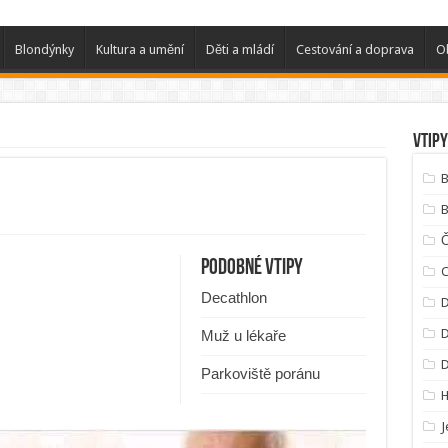
Blondýnky
Kultura a umění
Děti a mládí
Cestování a doprava
O
Vtipy
B
B
Podobné vtipy
C
Decathlon
D
D
Muž u lékaře
Parkoviště poránu
J