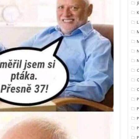
J
K
L
M
M
O
O
P
P
P
P
P