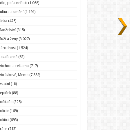
ídlo, pití a neřesti
(1 068)
ultura a umění
(1 191)
áska
(475)
anželství
(315)
uži a ženy
(3 027)
Národnost
(1 524)
Nezařazené
(63)
bchod a reklama
(717)
Obrázkové, Meme
(7 889)
statní
(18)
epíček
(88)
očítače
(325)
olicie
(169)
olitici
(693)
ráce
(713)