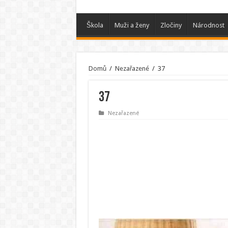
Škola
Muži a ženy
Zločiny
Národnost
Domů
/
Nezařazené
/
37
37
Nezařazené