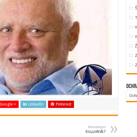
Š
V
V
Ž
Z
Z
Ochr
Och
Google +
LinkedIn
Pinterest
Následující
Kouzelník?