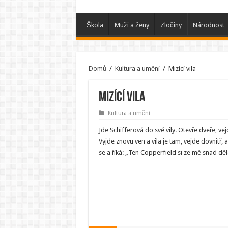
Škola
Muži a ženy
Zločiny
Národnost
Domů
/
Kultura a umění
/
Mizící vila
Mizící vila
Kultura a umění
Jde Schifferová do své vily. Otevře dveře, vejd
Vyjde znovu ven a vila je tam, vejde dovnitř, a
se a říká: „Ten Copperfield si ze mě snad děl