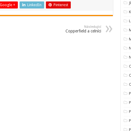
J
Google +
LinkedIn
Pinterest
K
L
Následující
M
Copperfield a celníci
M
O
O
P
P
P
P
P