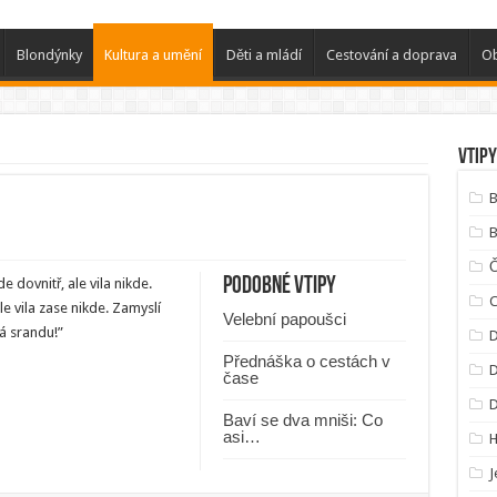
Blondýnky
Kultura a umění
Děti a mládí
Cestování a doprava
Ob
Vtipy
B
B
Podobné vtipy
e dovnitř, ale vila nikde.
C
le vila zase nikde. Zamyslí
Velební papoušci
á srandu!”
D
Přednáška o cestách v
D
čase
Baví se dva mniši: Co
asi…
J