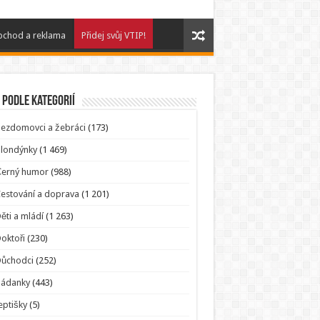
chod a reklama
Přidej svůj VTIP!
 podle kategorií
ezdomovci a žebráci
(173)
londýnky
(1 469)
Černý humor
(988)
estování a doprava
(1 201)
ěti a mládí
(1 263)
oktoři
(230)
Důchodci
(252)
Hádanky
(443)
eptišky
(5)