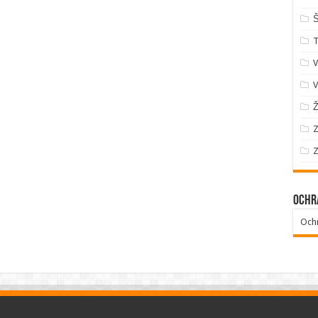
Š
V
V
Ž
Z
Z
Ochr
Och