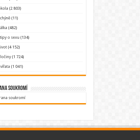
kola
(2 803)
Tchýně
(11)
álka
(482)
tipy o sexu
(134)
ivot
(4 152)
ločiny
(1 724)
vířata
(1 041)
ana soukromí
rana soukromí