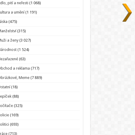
ídlo, pití a neřesti
(1 068)
ultura a umění
(1 191)
áska
(475)
anželství
(315)
uži a ženy
(3 027)
Národnost
(1 524)
Nezařazené
(63)
bchod a reklama
(717)
Obrázkové, Meme
(7 889)
statní
(18)
epíček
(88)
očítače
(325)
olicie
(169)
olitici
(693)
ráce
(713)