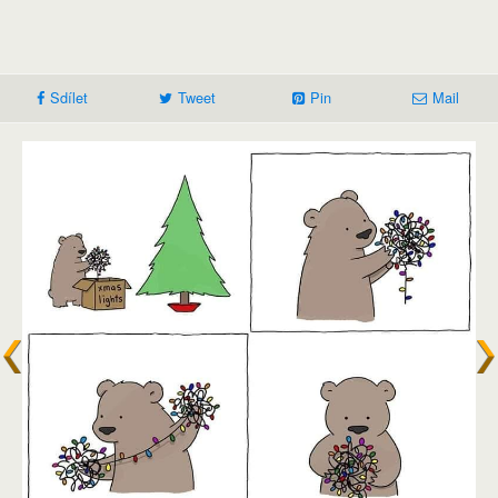
Sdílet
Tweet
Pin
Mail