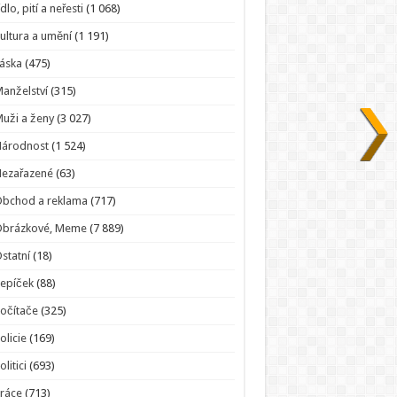
ídlo, pití a neřesti
(1 068)
ultura a umění
(1 191)
áska
(475)
anželství
(315)
uži a ženy
(3 027)
Národnost
(1 524)
Nezařazené
(63)
bchod a reklama
(717)
Obrázkové, Meme
(7 889)
statní
(18)
epíček
(88)
očítače
(325)
olicie
(169)
olitici
(693)
ráce
(713)