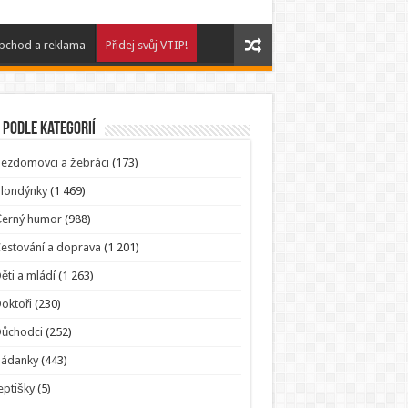
bchod a reklama
Přidej svůj VTIP!
 podle kategorií
ezdomovci a žebráci
(173)
londýnky
(1 469)
Černý humor
(988)
estování a doprava
(1 201)
ěti a mládí
(1 263)
oktoři
(230)
Důchodci
(252)
Hádanky
(443)
eptišky
(5)