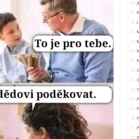
J
K
L
M
M
O
O
P
P
P
P
P