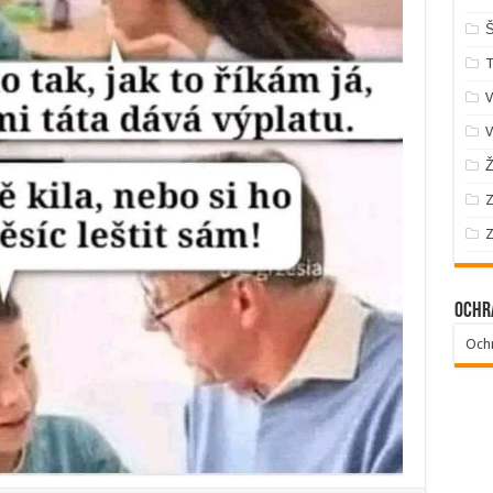
Š
V
V
Ž
Z
Z
Ochr
Och