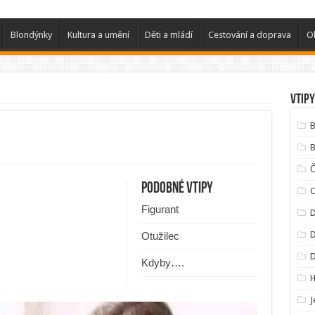
Blondýnky
Kultura a umění
Děti a mládí
Cestování a doprava
O
Vtipy
B
B
Podobné vtipy
C
Figurant
D
D
Otužilec
Kdyby….
J