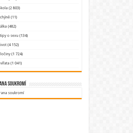
kola
(2 803)
Tchýně
(11)
álka
(482)
tipy o sexu
(134)
ivot
(4 152)
ločiny
(1 724)
vířata
(1 041)
ana soukromí
rana soukromí