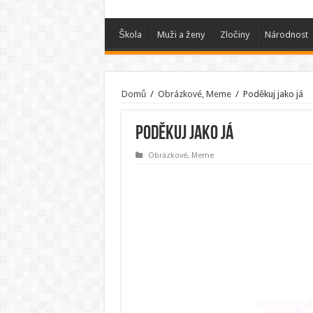
Škola
Muži a ženy
Zločiny
Národnost
Domů
/
Obrázkové, Meme
/
Poděkuj jako já
Poděkuj jako já
Obrázkové, Meme