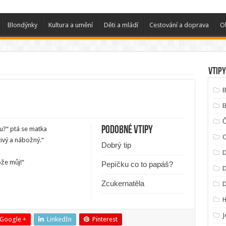
Blondýnky
Kultura a umění
Děti a mládí
Cestování a doprava
O
Vtipy
B
B
Podobné vtipy
u?“ ptá se matka
C
tivý a nábožný.“
Dobrý tip
D
ože můj!“
Pepíčku co to papáš?
D
Zcukernatěla
J
Google +
LinkedIn
Pinterest