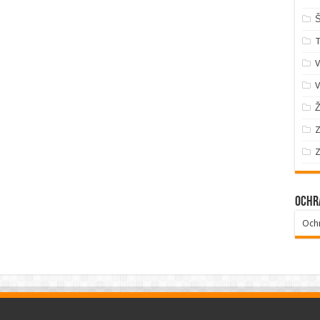
Š
V
V
Ž
Z
Z
Ochr
Och