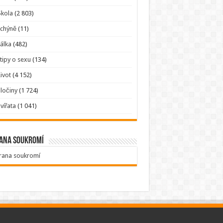
kola
(2 803)
Tchýně
(11)
álka
(482)
tipy o sexu
(134)
ivot
(4 152)
ločiny
(1 724)
vířata
(1 041)
ana soukromí
rana soukromí