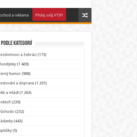
bchod a reklama
Přidej svůj VTIP!
 podle kategorií
ezdomovci a žebráci
(173)
londýnky
(1 469)
Černý humor
(988)
estování a doprava
(1 201)
ěti a mládí
(1 263)
oktoři
(230)
Důchodci
(252)
Hádanky
(443)
eptišky
(5)