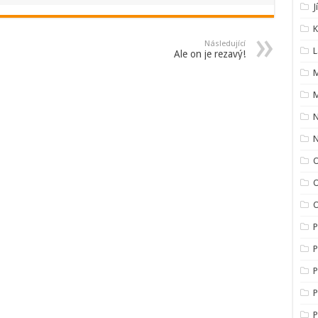
J
K
Následující
L
Ale on je rezavý!
M
M
O
O
P
P
P
P
P