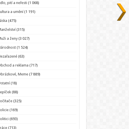
ídlo, pití a neřesti
(1 068)
ultura a umění
(1 191)
áska
(475)
anželství
(315)
uži a ženy
(3 027)
Národnost
(1 524)
Nezařazené
(63)
bchod a reklama
(717)
Obrázkové, Meme
(7 889)
statní
(18)
epíček
(88)
očítače
(325)
olicie
(169)
olitici
(693)
ráce
(713)