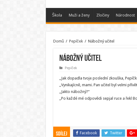
Škola
Muži a ženy
Zločiny
Národnost
Domů
/
Pepíček
/
Nábožný učitel
Nábožný učitel
Pepíček
„Jak dopadla tvoje poslední zkouška, Pepíčk
„Vynikajícně, mami. Pan učitel byl velmi přívě
„Jakto nábožný?“
„Po každé mé odpovědi sepjal ruce a řekl B
Facebook
Twitter
Sdílej