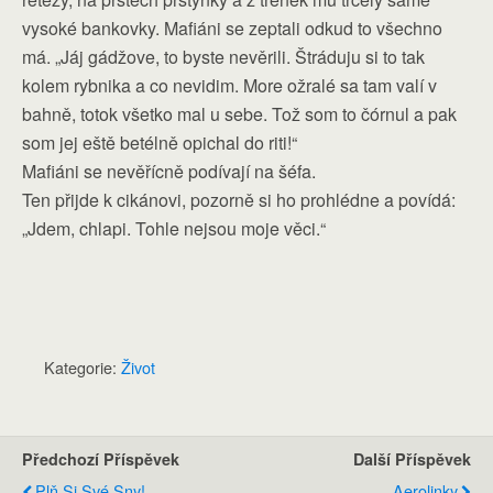
vysoké bankovky. Mafiáni se zeptali odkud to všechno
má. „Jáj gádžove, to byste nevěrili. Štráduju si to tak
kolem rybnika a co nevidim. More ožralé sa tam valí v
bahně, totok všetko mal u sebe. Tož som to čórnul a pak
som jej eště betélně opichal do riti!“
Mafiáni se nevěřícně podívají na šéfa.
Ten přijde k cikánovi, pozorně si ho prohlédne a povídá:
„Jdem, chlapi. Tohle nejsou moje věci.“
Kategorie:
Život
Předchozí Příspěvek
Další Příspěvek
Plň Si Své Sny!
Aerolinky