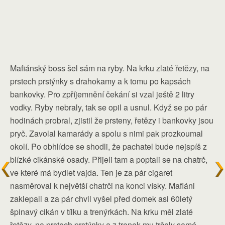
Mafiánský boss šel sám na ryby. Na krku zlaté řetězy, na
prstech prstýnky s drahokamy a k tomu po kapsách
bankovky. Pro zpříjemnění čekání si vzal ještě 2 litry
vodky. Ryby nebraly, tak se opil a usnul. Když se po pár
hodinách probral, zjistil že prsteny, řetězy i bankovky jsou
pryč. Zavolal kamarády a spolu s nimi pak prozkoumal
okolí. Po obhlídce se shodli, že pachatel bude nejspíš z
blízké cikánské osady. Přijeli tam a poptali se na chatrč,
ve které má bydlet vajda. Ten je za pár cigaret
nasměroval k největší chatrči na konci vísky. Mafiáni
zaklepali a za pár chvil vyšel před domek asi 60letý
špinavý cikán v tílku a trenýrkách. Na krku měl zlaté
řetězy, na prstech prstýnky a z trenek mu trčely samé