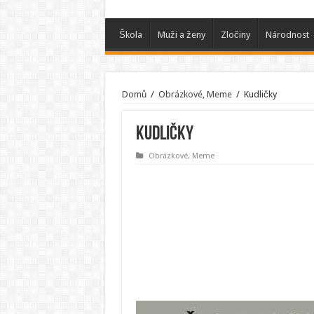
Škola
Muži a ženy
Zločiny
Národnost
Domů
/
Obrázkové, Meme
/
Kudličky
Kudličky
Obrázkové, Meme