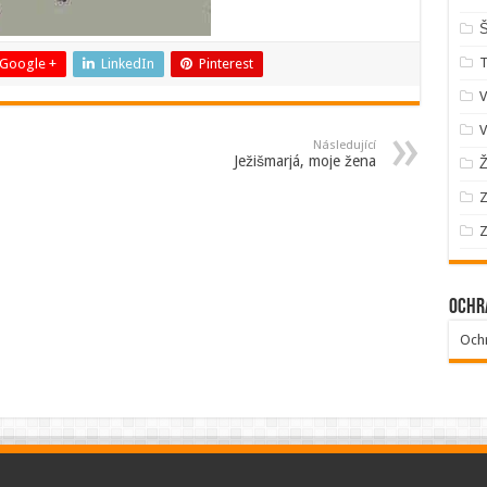
Š
Google +
LinkedIn
Pinterest
V
V
Následující
Ježišmarjá, moje žena
Ž
Z
Z
Ochr
Och