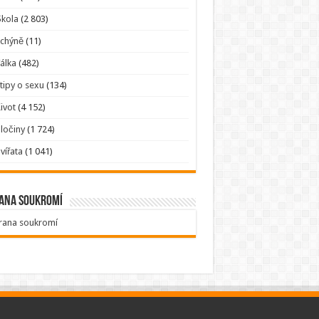
kola
(2 803)
Tchýně
(11)
álka
(482)
tipy o sexu
(134)
ivot
(4 152)
ločiny
(1 724)
vířata
(1 041)
ana soukromí
rana soukromí