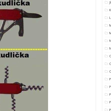
J
K
L
M
M
O
O
P
P
P
P
P