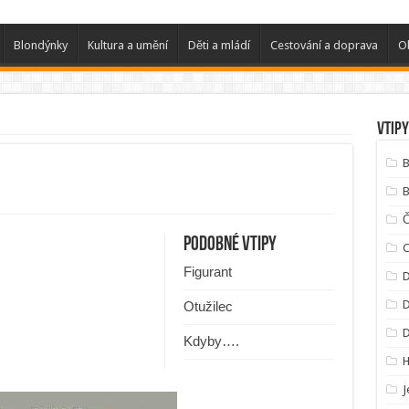
Blondýnky
Kultura a umění
Děti a mládí
Cestování a doprava
O
Vtipy
B
B
Podobné vtipy
C
Figurant
D
D
Otužilec
Kdyby….
J