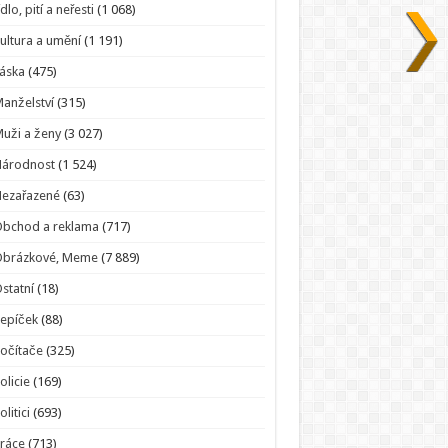
ídlo, pití a neřesti
(1 068)
ultura a umění
(1 191)
áska
(475)
anželství
(315)
uži a ženy
(3 027)
Národnost
(1 524)
Nezařazené
(63)
bchod a reklama
(717)
Obrázkové, Meme
(7 889)
statní
(18)
epíček
(88)
očítače
(325)
olicie
(169)
olitici
(693)
ráce
(713)