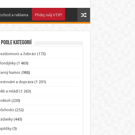
bchod a reklama
Přidej svůj VTIP!
 podle kategorií
ezdomovci a žebráci
(173)
londýnky
(1 469)
Černý humor
(988)
estování a doprava
(1 201)
ěti a mládí
(1 263)
oktoři
(230)
Důchodci
(252)
Hádanky
(443)
eptišky
(5)