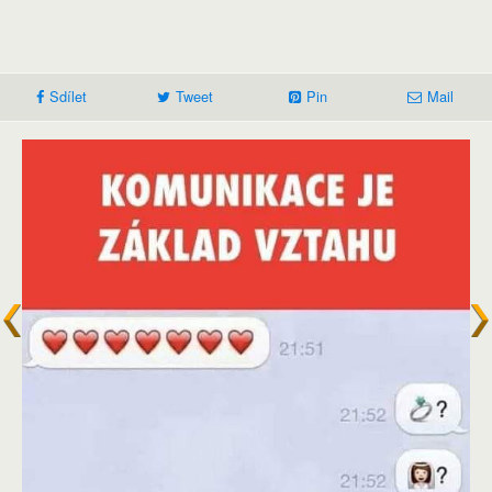
Sdílet
Tweet
Pin
Mail