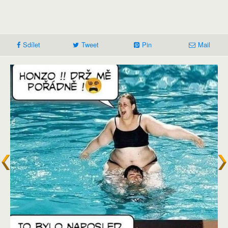
Sdílet
Tweet
Pin
Mail