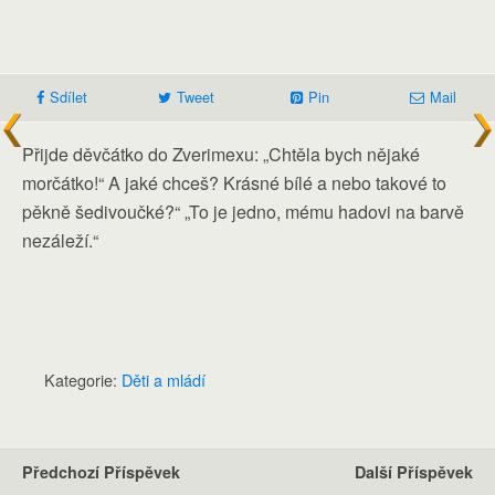
Sdílet
Tweet
Pin
Mail
Přijde děvčátko do Zverimexu: „Chtěla bych nějaké
morčátko!“ A jaké chceš? Krásné bílé a nebo takové to
pěkně šedivoučké?“ „To je jedno, mému hadovi na barvě
nezáleží.“
Kategorie:
Děti a mládí
Předchozí Příspěvek
Další Příspěvek