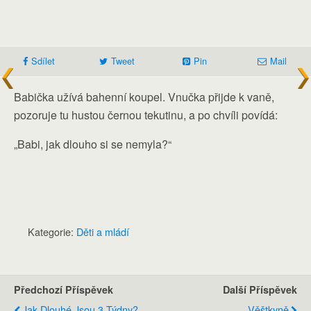
Sdílet
Tweet
Pin
Mail
Babička užívá bahenní koupel. Vnučka přijde k vaně,
pozoruje tu hustou černou tekutinu, a po chvíli povídá:
„Babi, jak dlouho si se nemyla?“
Kategorie:
Děti a mládí
Předchozí Příspěvek
Další Příspěvek
Jak Dlouhé Jsou 3 Týdny?
Věštkyně